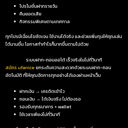
โปรโมชั่นฝากรายวัน
คืนยอดเสีย
กิจกรรมพิเศษตามเทศกาล
ทุกโปรมีเงื่อนไขชัดเจน ใช้งานได้จริง และช่วยเพิ่มทุนให้คุณเล่น
ได้นานขึ้น โอกาสทำกำไรก็มากขึ้นตามไปด้วย
ระบบฝาก-ถอนออโต้ เร็วจริงในไม่กี่วินาที
สมัคร ufanice
ยกระดับความสะดวกด้วยระบบฝาก-ถอน
อัตโนมัติ ที่ให้คุณจัดการทุกอย่างได้เองผ่านหน้าเว็บ
ฝากเงิน → เครดิตเข้าไว
ถอนเงิน → ได้เงินจริง ไม่ต้องรอ
รองรับทุกธนาคาร + wallet
ใช้เวลาเพียงไม่กี่วินาที