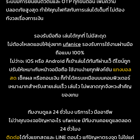
ระบบมีการยืนยันตัวตนและ OTP ทุกขั้นตอน เพิ่มความ
ปลอดภัยสูงสุด ทำให้คุณโฟกัสกับการเล่นได้เต็มที่ ไม่ต้อง
กังวลเรื่องการเงิน
รองรับมือถือ เล่นได้ทุกที่ ไม่มีสะดุด
ไม่ต้องโหลดแอปให้ยุ่งยาก
ufanice
รองรับการใช้งานผ่านมือ
ถือแบบ 100%
ไม่ว่าจะ iOS หรือ Android ก็เข้าเล่นได้ทันทีผ่านเว็ ดีไซน์ถูก
ปรับให้เหมาะกับหน้าจอมือถือ ใช้งานง่ายทุกฟังก์ชัน
แทงบอล
สด
เช็คผล หรือถอนเงิน ก็ทำได้ครบเหมือนบนคอมพิวเตอร์
เหมาะมากสำหรับสายเล่นเร็ว เล่นไว ไม่พลาดทุกจังหวะสำคัญ
ของเกม
ทีมงานดูแล 24 ชั่วโมง บริการไว มืออาชีพ
ไม่ว่าคุณจะเจอปัญหาอะไร ufanice มีทีมงานคอยดูแลตลอด
24 ชั่วโมง
ติดต่อ
ได้ทั้งแชทสดและ LINE ตอบไว แก้ปัญหาตรงจุด ไม่ใช่แค่