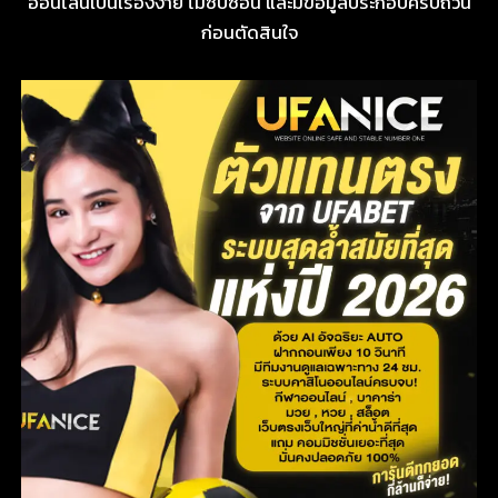
ออนไลน์เป็นเรื่องง่าย ไม่ซับซ้อน และมีข้อมูลประกอบครบถ้วน
ก่อนตัดสินใจ